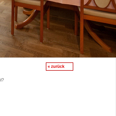
« zurück
at?