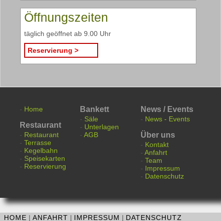
Öffnungszeiten
täglich geöffnet ab 9.00 Uhr
Reservierung >
-
Home
Bankett
News / Events
-
Säle
-
News - Events
Restaurant
-
Unterlagen
-
Restaurant
-
AGB
Über uns
-
Terrasse
-
Kontakt
-
Kegelbahn
-
Anfahrt
-
Speisekarten
-
Team
-
Reservierung
-
Impressum
-
Datenschutz
HOME
|
ANFAHRT
|
IMPRESSUM
|
DATENSCHUTZ