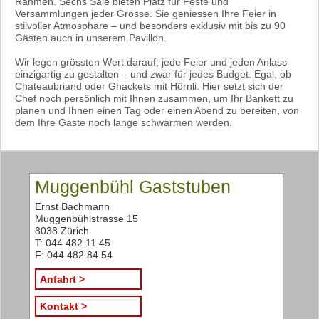
Rahmen. Sechs Säle bieten Platz für Feste und
Versammlungen jeder Grösse. Sie geniessen Ihre Feier in
stilvoller Atmosphäre – und besonders exklusiv mit bis zu 90
Gästen auch in unserem Pavillon.
Wir legen grössten Wert darauf, jede Feier und jeden Anlass
einzigartig zu gestalten – und zwar für jedes Budget. Egal, ob
Chateaubriand oder Ghackets mit Hörnli: Hier setzt sich der
Chef noch persönlich mit Ihnen zusammen, um Ihr Bankett zu
planen und Ihnen einen Tag oder einen Abend zu bereiten, von
dem Ihre Gäste noch lange schwärmen werden.
Muggenbühl Gaststuben
Ernst Bachmann
Muggenbühlstrasse 15
8038 Zürich
T: 044 482 11 45
F: 044 482 84 54
Anfahrt >
Kontakt >