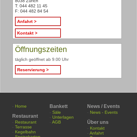
8038 Zürich
T: 044 482 11 45
F: 044 482 84 54
Anfahrt >
Kontakt >
Öffnungszeiten
täglich geöffnet ab 9.00 Uhr
Reservierung >
-
Home
Bankett
News / Events
-
Säle
-
News - Events
Restaurant
-
Unterlagen
-
Restaurant
-
AGB
Über uns
-
Terrasse
-
Kontakt
-
Kegelbahn
-
Anfahrt
-
Speisekarten