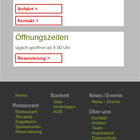
Anfahrt >
Kontakt >
Öffnungszeiten
täglich geöffnet ab 9.00 Uhr
Reservierung >
-
Home
Bankett
News / Events
-
Säle
-
News - Events
Restaurant
-
Unterlagen
-
Restaurant
-
AGB
Über uns
-
Terrasse
-
Kontakt
-
Kegelbahn
-
Anfahrt
-
Speisekarten
-
Team
-
Reservierung
-
Impressum
-
Datenschutz